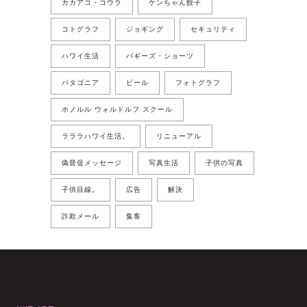
カカアコ・コウラ
ケンちゃん餃子
コトグラフ
ジョギング
セキュリティ
ハワイ生活
バギーズ・ショーツ
パタゴニア
ビール
フォトグラフ
ホノルル ウォルドルフ スクール
ラララハワイ生活。
リニューアル
偽督促メッセージ
写真生活
子供の写真
子供目線。
広告
解決
詐欺メール
集客