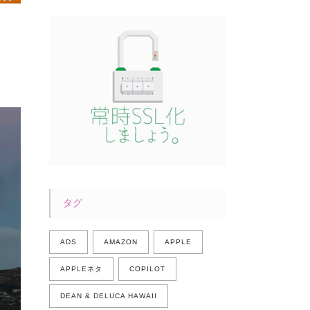
。
タグ
ADS
AMAZON
APPLE
APPLEネタ
COPILOT
DEAN & DELUCA HAWAII