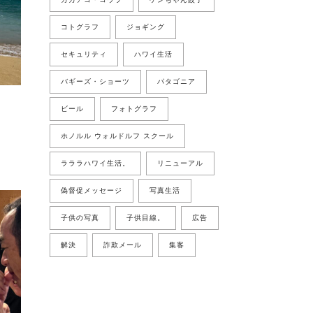
コトグラフ
ジョギング
セキュリティ
ハワイ生活
バギーズ・ショーツ
パタゴニア
ビール
フォトグラフ
ホノルル ウォルドルフ スクール
ラララハワイ生活。
リニューアル
偽督促メッセージ
写真生活
子供の写真
子供目線。
広告
解決
詐欺メール
集客