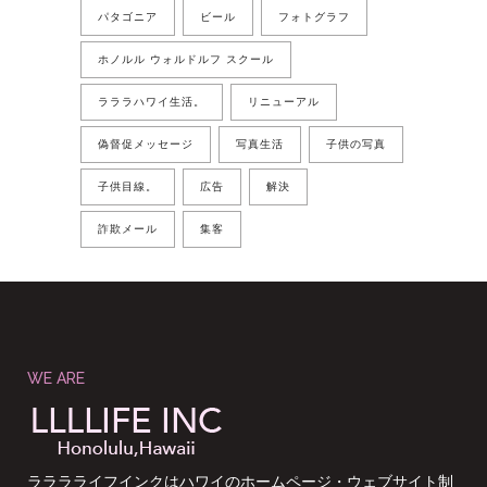
パタゴニア
ビール
フォトグラフ
ホノルル ウォルドルフ スクール
ラララハワイ生活。
リニューアル
偽督促メッセージ
写真生活
子供の写真
子供目線。
広告
解決
詐欺メール
集客
WE ARE
ラララライフインクはハワイのホームページ・ウェブサイト制