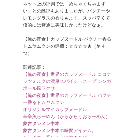
ネット上の評判では「めちゃくちゃまず
い」との酷評もありましたが、パクチーや
レモングラスの香りもよく、スッパ辛くて
僕的には普通に美味しかったけどなぁ。
【俺の夜食】カップヌードル パクチー香る
トムヤムクンの評価：☆☆☆☆★（星４
つ）
関連記事：
【俺の夜食】世界のカップヌードル ココナ
ッツミルクの濃厚スパイシースープ シンガ
ポール風ラクサ
【俺の夜食】世界のカップヌードル パクチ
ー香るトムヤムクン
オリジナルマイカップヌードル
辛辛魚らーめん（からからうおらーめん）
蒙古タンメン中本
蒙古タンメン中本の味変アイテム。