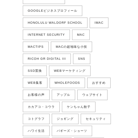
GOOGLEビジネスプロフィール
HONOLULU WALDORF SCHOOL
IMAC
INTERNET SECURITY
MAC
MACTIPS
MACの超地味な小技
RICOH GR DIGITAL III
SNS
SSD置換
WEBマーケティング
WEB集客
WHOLEFOODS
おすすめ
お客様の声
アップル
ウェブサイト
カカアコ・コウラ
ケンちゃん餃子
コトグラフ
ジョギング
セキュリティ
ハワイ生活
バギーズ・ショーツ