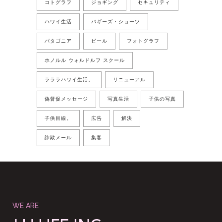
コトグラフ
ジョギング
セキュリティ
ハワイ生活
バギーズ・ショーツ
パタゴニア
ビール
フォトグラフ
ホノルル ウォルドルフ スクール
ラララハワイ生活。
リニューアル
偽督促メッセージ
写真生活
子供の写真
子供目線。
広告
解決
詐欺メール
集客
WE ARE