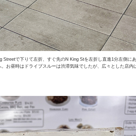
ing Streetで下りて左折、すぐ先のN King Stを左折し直進1分左側に
へ。お昼時はドライブスルーは渋滞気味でしたが、広々とした店内