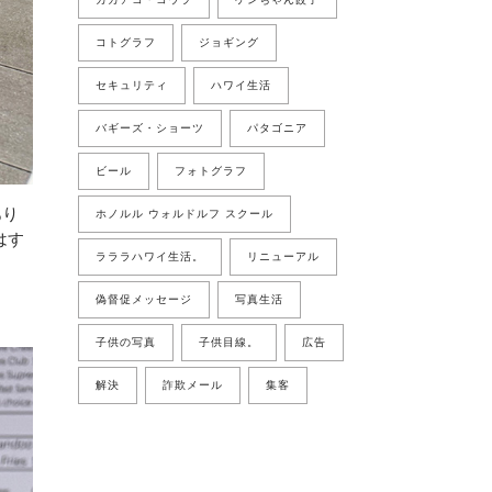
コトグラフ
ジョギング
セキュリティ
ハワイ生活
バギーズ・ショーツ
パタゴニア
ビール
フォトグラフ
あり
ホノルル ウォルドルフ スクール
はす
ラララハワイ生活。
リニューアル
偽督促メッセージ
写真生活
子供の写真
子供目線。
広告
解決
詐欺メール
集客