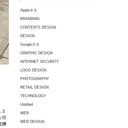
Appleネタ
BRANDING
CONTENTS DESIGN
DESIGN
Googleネタ
GRAPHIC DESIGN
INTERNET SECURITY
LOGO DESIGN
PHOTOGRAPHY
RETAIL DESIGN
TECHNOLOGY
Untitled
しま
WEB
を指
WEB DESIGN
支持