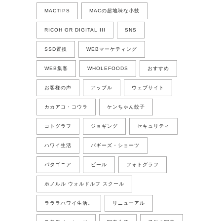
MACTIPS
MACの超地味な小技
RICOH GR DIGITAL III
SNS
SSD置換
WEBマーケティング
WEB集客
WHOLEFOODS
おすすめ
お客様の声
アップル
ウェブサイト
カカアコ・コウラ
ケンちゃん餃子
コトグラフ
ジョギング
セキュリティ
ハワイ生活
バギーズ・ショーツ
パタゴニア
ビール
フォトグラフ
ホノルル ウォルドルフ スクール
ラララハワイ生活。
リニューアル