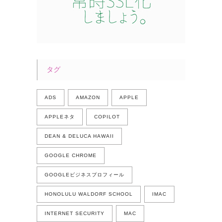
タグ
ADS
AMAZON
APPLE
APPLEネタ
COPILOT
DEAN & DELUCA HAWAII
GOOGLE CHROME
GOOGLEビジネスプロフィール
HONOLULU WALDORF SCHOOL
IMAC
INTERNET SECURITY
MAC