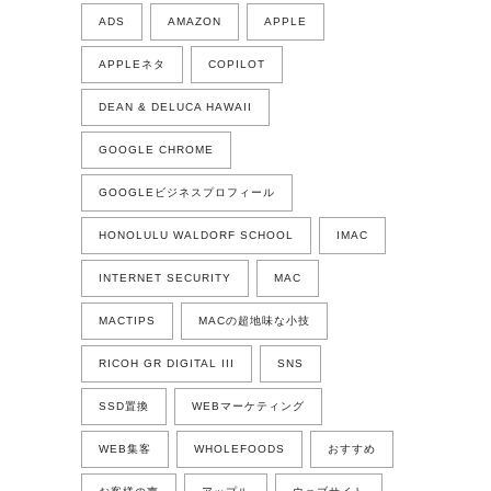
ADS
AMAZON
APPLE
APPLEネタ
COPILOT
DEAN & DELUCA HAWAII
GOOGLE CHROME
GOOGLEビジネスプロフィール
HONOLULU WALDORF SCHOOL
IMAC
INTERNET SECURITY
MAC
MACTIPS
MACの超地味な小技
RICOH GR DIGITAL III
SNS
SSD置換
WEBマーケティング
WEB集客
WHOLEFOODS
おすすめ