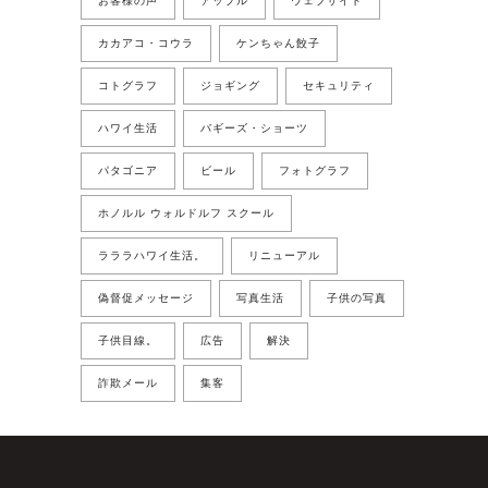
お客様の声
アップル
ウェブサイト
カカアコ・コウラ
ケンちゃん餃子
コトグラフ
ジョギング
セキュリティ
ハワイ生活
バギーズ・ショーツ
パタゴニア
ビール
フォトグラフ
ホノルル ウォルドルフ スクール
ラララハワイ生活。
リニューアル
偽督促メッセージ
写真生活
子供の写真
子供目線。
広告
解決
詐欺メール
集客