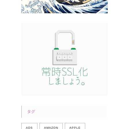
タグ
ADS
AMAZON
APPLE