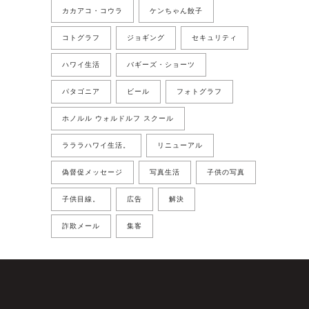
カカアコ・コウラ
ケンちゃん餃子
コトグラフ
ジョギング
セキュリティ
ハワイ生活
バギーズ・ショーツ
パタゴニア
ビール
フォトグラフ
ホノルル ウォルドルフ スクール
ラララハワイ生活。
リニューアル
偽督促メッセージ
写真生活
子供の写真
子供目線。
広告
解決
詐欺メール
集客