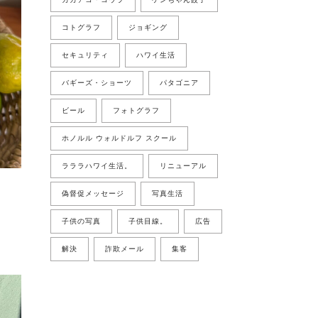
コトグラフ
ジョギング
セキュリティ
ハワイ生活
バギーズ・ショーツ
パタゴニア
ビール
フォトグラフ
ホノルル ウォルドルフ スクール
ラララハワイ生活。
リニューアル
偽督促メッセージ
写真生活
子供の写真
子供目線。
広告
解決
詐欺メール
集客