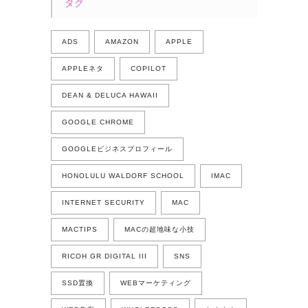
タグ
ADS
AMAZON
APPLE
APPLEネタ
COPILOT
DEAN & DELUCA HAWAII
GOOGLE CHROME
GOOGLEビジネスプロフィール
HONOLULU WALDORF SCHOOL
IMAC
INTERNET SECURITY
MAC
MACTIPS
MACの超地味な小技
RICOH GR DIGITAL III
SNS
SSD置換
WEBマーケティング