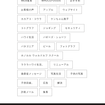
WEB集客
WHOLEFOODS
おすすめ
お客様の声
アップル
ウェブサイト
カカアコ・コウラ
ケンちゃん餃子
コトグラフ
ジョギング
セキュリティ
ハワイ生活
バギーズ・ショーツ
パタゴニア
ビール
フォトグラフ
ホノルル ウォルドルフ スクール
ラララハワイ生活。
リニューアル
偽督促メッセージ
写真生活
子供の写真
子供目線。
広告
解決
詐欺メール
集客