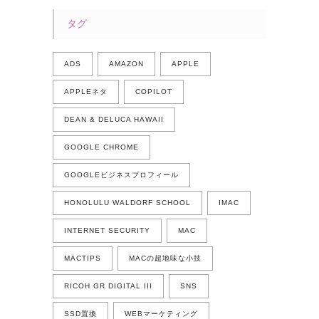
タグ
ADS
AMAZON
APPLE
APPLEネタ
COPILOT
DEAN & DELUCA HAWAII
GOOGLE CHROME
GOOGLEビジネスプロフィール
HONOLULU WALDORF SCHOOL
IMAC
INTERNET SECURITY
MAC
MACTIPS
MACの超地味な小技
RICOH GR DIGITAL III
SNS
SSD置換
WEBマーケティング