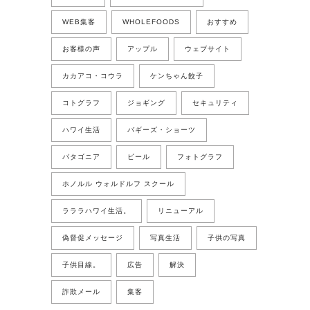
WEB集客
WHOLEFOODS
おすすめ
お客様の声
アップル
ウェブサイト
カカアコ・コウラ
ケンちゃん餃子
コトグラフ
ジョギング
セキュリティ
ハワイ生活
バギーズ・ショーツ
パタゴニア
ビール
フォトグラフ
ホノルル ウォルドルフ スクール
ラララハワイ生活。
リニューアル
偽督促メッセージ
写真生活
子供の写真
子供目線。
広告
解決
詐欺メール
集客