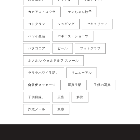
カカアコ・コウラ
ケンちゃん餃子
コトグラフ
ジョギング
セキュリティ
ハワイ生活
バギーズ・ショーツ
パタゴニア
ビール
フォトグラフ
ホノルル ウォルドルフ スクール
ラララハワイ生活。
リニューアル
偽督促メッセージ
写真生活
子供の写真
子供目線。
広告
解決
詐欺メール
集客