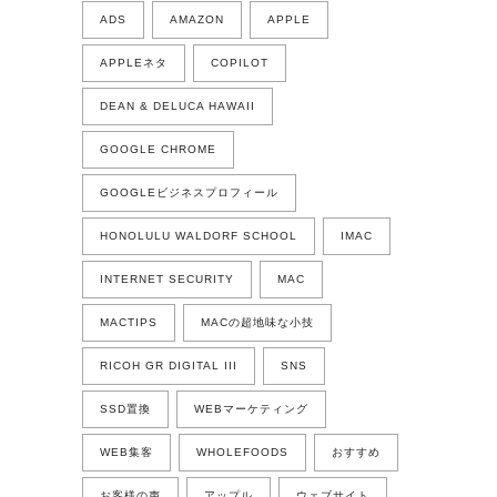
ADS
AMAZON
APPLE
APPLEネタ
COPILOT
DEAN & DELUCA HAWAII
GOOGLE CHROME
GOOGLEビジネスプロフィール
HONOLULU WALDORF SCHOOL
IMAC
INTERNET SECURITY
MAC
MACTIPS
MACの超地味な小技
RICOH GR DIGITAL III
SNS
SSD置換
WEBマーケティング
WEB集客
WHOLEFOODS
おすすめ
お客様の声
アップル
ウェブサイト